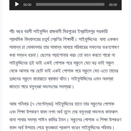
A
00:00
00:00
u
d
i
পাঁচ বছর বয়সী সাইফুদ্দিন রাজধানী মিরপুরের ইব্রাহিমপুর সরকারি
o
প্রাথমিক বিদ্যালয়ের চতুর্থ শ্রেণির শিক্ষার্থী। সাইফুদ্দিনের
বাবা একজন
P
সামান্য চা দোকানদার তার সামান্য আযয়ে পরিবারের সকলের ভরণপোষণ
l
করা সম্ভব হয়না। ছেলের পড়াশোনার খরচ তো বহন করতে পারো না
a
সাইফুদ্দিনের দুই ভাই একই পোশাক পরে স্কুলে যেত বড় ভাই স্কুল
y
থেকে আসার পর ছোট ভাই একই পোশাক পরে স্কুলে যেত এতে তাদের
e
দুজনের স্কুলে যাতায়াতে ব্যাঘাত ঘটত। সাইফুউদ্দিনের এমন অবস্থা
r
জানতে পারে বসুন্ধরা শুভসংঘের সদস্যরা।
আজ শনিবার
(
৭ সেপ্টেম্বর
)
সাইফুদ্দিনের হাতে তার স্কুলের পোশাক
এবং শিক্ষা উপকরণ বাবদ নগদ অর্থ তুলে দেয় বসুন্ধরা শুভসংঘ কাফরুল
থানা শাখার সদস্য শাঈন কাদির ইমন। স্কুলের পোশাক ও শিক্ষা উপকরণ
বাবদ অর্থ উপহার পেয়ে কৃতজ্ঞতা প্রকাশ করেন সাইফুদ্দিনের পরিবার।