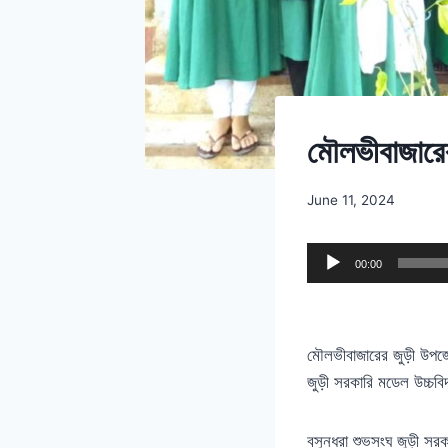
মৌলভীবাজারের
June 11, 2024
A
00:00
u
d
i
মৌলভীবাজারের জুড়ী উপজে
o
জুড়ী সরকারি মডেল উচ্চবিদ্
P
l
বসুন্ধরা শুভসংঘ জুড়ী সরক
a