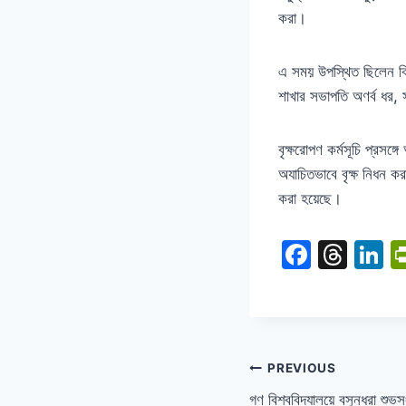
করা।
y
e
r
এ সময় উপস্থিত ছিলেন বিদ
শাখার সভাপতি অণর্ব ধর
,
বৃক্ষরোপণ কর্মসূচি প্রসঙ
অযাচিতভাবে বৃক্ষ নিধন ক
করা হয়েছে।
F
T
L
a
hr
n
c
e
k
e
a
e
b
d
d
PREVIOUS
o
s
n
গণ বিশ্ববিদ্যালয়ে বসুন্ধরা শুভস