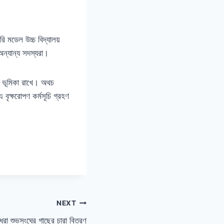
w
n
A
রি মডেল উচ্চ বিদ্যালয়
r
অন্যান্য সদস্যরা।
r
o
ি ভূমিকা রাখে। অথচ
w
বৃক্ষরোপণ কর্মসূচি গ্রহণ
k
e
y
s
t
o
i
n
NEXT
c
বসুন্ধরা শুভসংঘের গাছের চারা বিতরণ