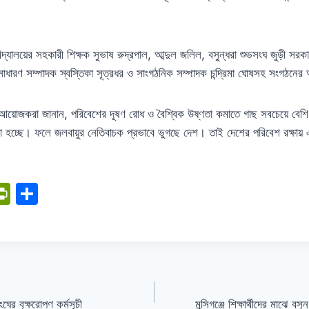
্যালয়ের সহকারী শিক্ষক সুভাষ রুদ্রপাল
,
আব্দুল জলিল
,
বসুন্ধরা শুভসংঘ জুড়ী সরকা
সাধারণ সম্পাদক স্বস্তিকা সূত্রধর ও সাংগঠনিক সম্পাদক চন্দ্রিমা ঘোষসহ সংগঠনের 
্গে আয়োজকরা জানান
,
পরিবেশের দূষণ রোধ ও বৈশ্বিক উষ্ণতা কমাতে গাছ সবচেয়ে বেশ
রা হচ্ছে। ফলে জলবায়ুর নেতিবাচক প্রভাবে ভুগছে দেশ। তাই দেশের পরিবেশ রক্ষায় এ 
i
Pr
S
in
h
tF
ar
ri
e
I
e
n
ংঘের বৃক্ষরোপণ কর্মসূচী
মুন্সিগঞ্জে শিক্ষার্থীদের মাঝে 