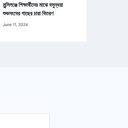
মুন্সিগঞ্জে শিক্ষার্থীদের মাঝে বসুন্ধরা
বগুড়ায় নির
l
শুভসংঘের গাছের চারা বিতরণ
শুভসংঘের স
u
m
June 11, 2024
October 22
e
.