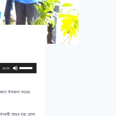
U
00:00
s
e
U
কালে উপজেলা সদরের
p
/
D
র্ধনকারী গাছের চারা রোপন
o