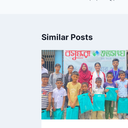
o
k
Similar Posts