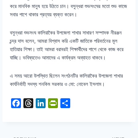
করে মানবিক মানুষ হয়ে উঠতে চান। বসুন্ধরা শুভসংঘের মতো শুভ কাজে
সবার পাশে থাকার প্রত্যয় ব্যক্ত করেন।
বসুন্ধরা শুভসংঘ কালিয়াকৈর উপজেলা শাখার সাধারণ সম্পাদক নীরঞ্জন
চন্দ্র দাস বলেন
,
আমরা বিশ্বাস করি একটি জাতিকে পরিবর্তনের মূল
হাতিয়ার শিক্ষা। তাই আমরা বরাবরই শিক্ষার্থীদের পাশে থেকে কাজ করে
যাচ্ছি। ভবিষ্যতেও আমাদের এ কার্যক্রম অব্যাহত থাকবে।
এ সময় আরো উপস্থিত ছিলেন সংগঠনটির কালিয়াকৈর উপজেলা শাখার
কার্যনির্বাহী সদস্য শনকিম সরকার ও মো
:
নোবেল ইসলাম।
F
T
Li
Pr
S
a
hr
n
in
h
c
e
k
tF
ar
e
a
e
ri
e