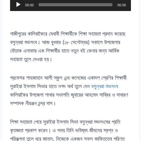
A
00:00
00:00
u
d
i
গাজীপুরের কালিয়াকৈরে মেধাবী শিক্ষার্থীকে শিক্ষা সহায়তা প্রদান করেছে
o
বসুন্ধরা শুভসংঘ। আজ বুধবার
(
১৮ সেপ্টেম্বর
)
সকালে উপজেলার
P
মৌচাক এলাকায় এক শিক্ষার্থীর হাতে নতুন বই কেনার জন্য আর্থিক
l
সহায়তা তুলে দেওয়া হয়।
a
y
প্রফেসর শাহজাহান আলী স্কুল এন্ড কলেজের একাদশ শ্রেণির শিক্ষার্থী
e
সুরাইয়া ইসলাম সিভার হাতে নগদ অর্থ তুলে দেন
বসুন্ধরা শুভসংঘ
r
কালিয়াকৈর উপজেলা শাখার সভাপতি জুবায়ের আহমেদ সাব্বির ও সাধারণ
সম্পাদক নীরঞ্জন চন্দ্র দাস।
শিক্ষা সহায়তা পেয়ে সুরাইয়া ইসলাম সিভা বসুন্ধরা শুভসংঘের প্রতি
কৃতজ্ঞতা প্রকাশ করেন। এ সময় তিনি ভবিষ্যৎ জীবনের স্বপ্ন ও
পরিকল্পনা তুলে ধরে জানান
,
নিজেকে একজন সফল ব্যক্তিত্বে পরিণত