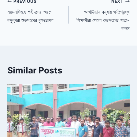
b
d
dI
e
PREVIOUS
NEXT
o
s
n
n
ময়মনসিংহে শহীদদের স্মরণে
আখাউড়ায় বন্যায় ক্ষতিগ্রস্থ
বসুন্ধরা শুভসংঘের বৃক্ষরোপণ
শিক্ষার্থীরা পেলো শুভসংঘের খাতা-
o
dl
কলম
k
y
Similar Posts