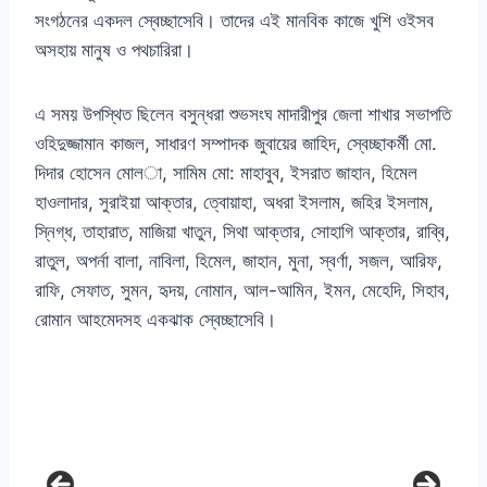
সংগঠনের একদল স্বেচ্ছাসেবি। তাদের এই মানবিক কাজে খুশি ওইসব
অসহায় মানুষ ও পথচারিরা।
এ সময় উপস্থিত ছিলেন বসুন্ধরা শুভসংঘ মাদারীপুর জেলা শাখার সভাপতি
ওহিদুজ্জামান কাজল, সাধারণ সম্পাদক জুবায়ের জাহিদ, স্বেচ্ছাকর্মী মো.
দিদার হোসেন মোল­া, সামিম মো: মাহাবুব, ইসরাত জাহান, হিমেল
হাওলাদার, সুরাইয়া আক্তার, ত্বোয়াহা, অধরা ইসলাম, জহির ইসলাম,
স্নিগ্ধ, তাহারাত, মাজিয়া খাতুন, সিথা আক্তার, সোহাগি আক্তার, রাব্বি,
রাতুল, অপর্না বালা, নাবিলা, হিমেল, জাহান, মুনা, স্বর্ণা, সজল, আরিফ,
রাফি, সেফাত, সুমন, হৃদয়, নোমান, আল-আমিন, ইমন, মেহেদি, সিহাব,
রোমান আহমেদসহ একঝাক স্বেচ্ছাসেবি।