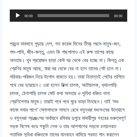
A
00:00
00:00
u
d
i
প্রচন্ড দাবদাহে পুড়ছে দেশ, গত কয়েক দিনের তীব্র গরমে মানুষ-জন,
o
পশু-পাখি, জীব-জন্তু, এমন কি গাছপালাও এই রুক্ষ তাপের কাছে
P
অসহায়। খুব প্রয়োজন ছাড়া কেউ ঘর থেকে বের হচ্ছে না। কিন্তু এক
l
শ্রেণির মানুষ আছে, যারা ঘর থেকে বের না হলে তাদের পেট চলে না।
a
পরিবার-পরিজন নিয়ে উপোস থাকতে হয়। তারা নিতান্তই পেটের তাগিদে
y
পথে বের হয়েছেন। এরা হলেন রিক্সা চালক, অটোচালক, ভ্যানগাড়ি
e
চালক, ঠেলাগাড়ি চালক মোট কথা অসহায় ও সুবিধা বঞ্চিত নানা
r
শ্রেণিপেশার মানুষ। তারাই পথে পথে ঘুরে ভাড়া টানছেন। তাই ‘শুভ
কাজে সবার পাশে‘ স্লোগানকে সামনে রেখে বসুন্ধরা শুভসংঘের উদ্যোগে
ও বসুন্ধরা গ্রæপের অর্থায়নে রবিবার দুপুরে মাদারীপুর শহরের গুরুত্বপূর্ণ
সড়ক বিশেষ করে শকুনি লেক ও তার আশপাশের সড়কে চলাচলরত
শতাধিক সুবিধা বঞ্চিতকে তাদের যানবাহন থামিয়ে শরবত পান করালেন