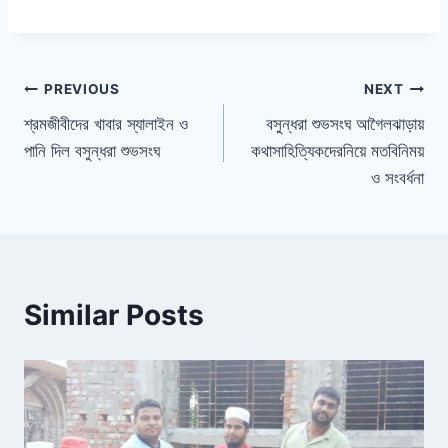
a
hr
n
in
h
c
e
k
tF
ar
e
a
e
ri
e
b
d
dI
e
PREVIOUS
NEXT
o
s
n
n
শ্রমজীবীদের খাবার স্যালাইন ও
বসুন্ধরা শুভসংঘ আগৈলঝাড়ায়
পানি দিল বসুন্ধরা শুভসংঘ
কথাসাহিত্যিকদেরনিয়ে মতবিনিময়
o
dl
ও সংবর্ধনা
k
y
Similar Posts