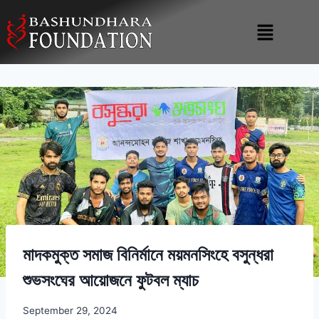
মাদকমুক্ত সমাজ বিনির্মানে ময়মনসিংহে বসুন্ধরা
শুভসংঘের আয়োজনে ফুটবল ম্যাচ
September 29, 2024