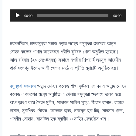
A
00:00
00:00
u
d
i
ময়মনসিংহে মাদকমুক্ত সমাজ গড়ার লক্ষ্যে বসুন্ধরা শুভসংঘ আনন্দ
o
মোহন কলেজ শাখার আয়োজনে প্রীতি ফুটবল খেলা অনুষ্ঠিত হয়েছে।
P
আজ রবিবার
(
২৯ সেপ্টেম্বর
)
সকালে নগরীর শিল্পাচার্য জয়নুল আবেদীন
l
পার্ক সংলগ্ন উমেদ আলী খেলার মাঠে এ প্রীতি ম্যাচটি অনুষ্ঠিত হয়।
a
y
বসুন্ধরা শুভসংঘ
আনন্দ মোহন কলেজ শাখা ফুটবল দল বনাম আনন্দ মোহন
e
কলেজ একাদশের মধ্যে অনুষ্ঠিত এ খেলায় বসুন্ধরা শুভসংঘ দলের হয়ে
r
অংশগ্রহণ করে সৈয়দ মুবিন
,
সাদমান সাকিব মুগ্ধ
,
জিয়াদ হাসান
,
রাহাত
হাসান
,
মুবাশ্বির সৌরভ
,
আদনান হৃদয়
,
নাজমুল হক টিটু
,
সাদমান ধ্রুব
,
শানবীর সোহান
,
সানাউল হক স্বাধীন ও নাহিদ ফেরদৌস খান।