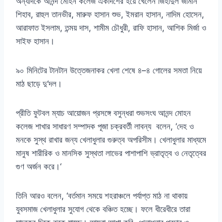
অন্যদিকে আনন্দ মোহন কলেজ একাদশের হয়ে খেলেন জিহাদুল জামান
শিহাব
,
রাহুল তানভীর
,
মারুফ হাসান শুভ
,
ইমরান হাসান
,
নাদিম হোসেন
,
আরাফাত ইসলাম
,
তন্ময় দাস
,
শামীম চৌধুরী
,
রাফি হাসান
,
আশিক মির্জা ও
সাইফ হাসান।
৯০ মিনিটের টানটান উত্তেজনাকর খেলা শেষে ৪
–
৪ গোলের সমতা নিয়ে
মাঠ ছাড়ে দু
‘
দল।
প্রীতি ফুটবল ম্যাচ আয়োজন প্রসঙ্গে বসুন্ধরা শুভসংঘ আনন্দ মোহন
কলেজ শাখার সাধারণ সম্পাদক পূজা চক্রবর্তী লাবন্য
বলেন
, ‘
দেহ ও
মনকে সুস্থ রাখার জন্য খেলাধুলার গুরুত্ব অপরিসীম। খেলাধুলার মাধ্যমে
মানুষ শারীরিক ও মানসিক সুস্থতা লাভের পাশাপাশি ভ্রাতৃত্ব ও নেতৃত্বের
গুণ অর্জন করে।
‘
তিনি আরও বলেন
, ‘
বর্তমান সময়ে শহরাঞ্চলে পর্যাপ্ত মাঠ না থাকায়
যুবসমাজ খেলাধুলার সুযোগ থেকে বঞ্চিত হচ্ছে। ফলে ধীরেধীরে তারা