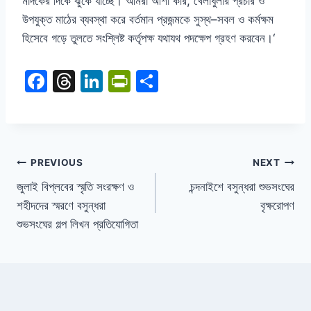
মাদকের দিকে ঝুকে যাচ্ছে। আমরা আশা করি
,
খেলাধুলার প্রচার ও
উপযুক্ত মাঠের ব্যবস্থা করে বর্তমান প্রজন্মকে সুস্থ
–
সবল ও কর্মক্ষম
হিসেবে গড়ে তুলতে সংশ্লিষ্ট কর্তৃপক্ষ যথাযথ পদক্ষেপ গ্রহণ করবেন।
‘
F
T
Li
Pr
S
a
hr
n
in
h
c
e
k
tF
ar
e
a
e
ri
e
b
d
dI
e
PREVIOUS
NEXT
o
s
n
n
জুলাই বিপ্লবের স্মৃতি সংরক্ষণ ও
চন্দনাইশে বসুন্ধরা শুভসংঘের
শহীদদের স্মরণে বসুন্ধরা
বৃক্ষরোপণ
o
dl
শুভসংঘের গল্প লিখন প্রতিযোগিতা
k
y