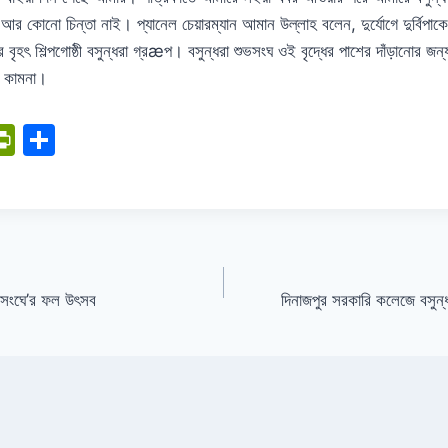
 কোনো চিন্তা নাই। প্যানেল চেয়ারম্যান আমান উল্লাহ বলেন, দুর্যোগে দুর্বিপ
 বৃহৎ শিল্পগোষ্ঠী বসুন্ধরা গ্রæপ। বসুন্ধরা শুভসংঘ ওই বৃদ্ধের পাশের দাঁড়ানোর জন
ভ কামনা।
i
Pr
S
in
h
tF
ar
ri
e
I
e
n
ুভসংঘে’র ফল উৎসব
দিনাজপুর সরকারি কলেজে বসুন্
dl
y