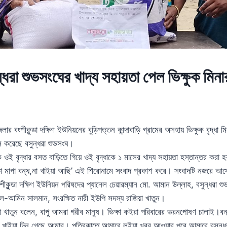
্ধরা শুভসংঘের খাদ্য সহায়তা পেল ভিক্ষুক মিনা
ার বংশীকুন্ডা দক্ষিণ ইউনিয়নের বুড়িপত্তন কান্দাবাড়ি গ্রামের অসহায় ভিক্ষুক বৃদ্ধা 
ান করেছে বসুন্ধরা শুভসংঘ।
ে ওই বৃদ্ধার বসত বাড়িতে গিয়ে ওই বৃদ্ধাকে ১ মাসের খাদ্য সহায়তা হস্তান্তর করা হ
ক্ষা মাগা বন্ধ,না খাইয়া আছি’ এই শিরোনামে সংবাদ প্রকাশ করে। সংবাদটি নজরে আস
কুন্ডা দক্ষিণ ইউনিয়ন পরিষদের প্যানেল চেয়ারম্যান মো. আমান উল্লাহ, বসুন্ধরা 
ল-আমিন সালমান, সংরক্ষিত নারী ইউপি সদস্য রাজিয়া খাতুন।
নারা খাতুন বলেন, বাপু আমরা গরীব মানুষ। ভিক্ষা কইরা পরিবারের ভরনপোষণ চালাই।বন
 খাইয়া দিন গেছে আমার। পত্রিকাতে আমারে লইয়া খবর আওয়ার পরে আমারে বসুন্ধর