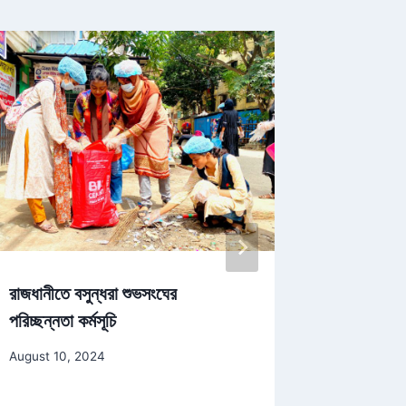
রাজধানীতে বসুন্ধরা শুভসংঘের
ঢাকা বিশ্ব
পরিচ্ছন্নতা কর্মসূচি
স্বেচ্ছাসেব
August 10, 2024
August 19,