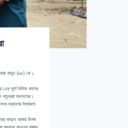
রা
মিনারা খাতুন (৬৫) কে ১
য়।এর পূর্বে দৈনিক কালের
ে বসুন্ধরা শুভসংঘের।
শুভসংঘ মধ্যনগর উপজেলা
্যার কারনে আমার ভিক্ষা
া শুভসংঘ খাওনের বাজার