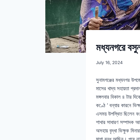
মধ্যনগরে বসুন
July 16, 2024
সুনামগঞ্জের মধ্যনগর উপজেল
মাসের খাদ্য সহায়তা প্রদ
মঙ্গলবার বিকাল ৪ টার দিক
কণ্ঠে ‘ বন্যার কারনে ভি
এসময় উপস্থিত ছিলেন বংশী
শাখার সাধারণ সম্পাদক আ
অসহায় বৃদ্ধা ভিক্ষুক মি
মাগা বন্ধ আছিন। পরে না