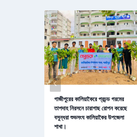
্ধরা
গাজীপুরের কালিয়াকৈরে প্রচন্ড গরমের
তাপদাহ নিরসনে চারাগাছ রোপন করেছে
বসুন্ধরা শুভসংঘ কালিয়াকৈর উপজেলা
শাখা।