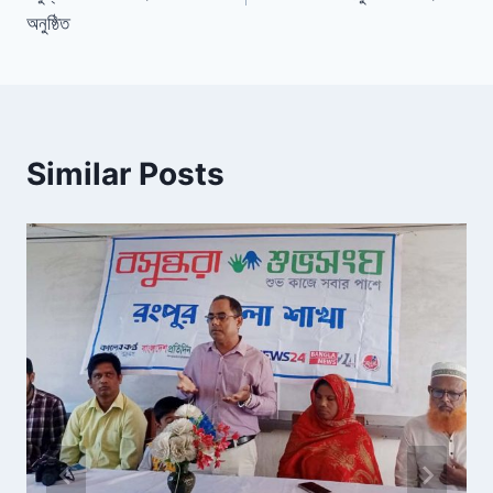
o
dl
অনুষ্ঠিত
k
y
Similar Posts