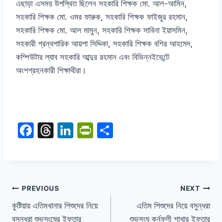
এছাড়া এসময় উপস্থিত ছিলেন সহকারি শিক্ষক মো. আল-আমিন,
সহকারি শিক্ষক মো. ওমর ফারুক, সহকারি শিক্ষক ফাইজুর রহমান,
সহকারি শিক্ষক মো. আল মামুন, সহকারি শিক্ষক সাবিনা ইয়াসমিন,
সহকারী গ্রন্থগারিক আয়শা সিদ্দিকা, সহকারি শিক্ষক বশির আহমেদ,
কম্পিউটার ল্যাব সহকারি আব্দুর রহমান এবং বিভিন্নইভেন্টে
অংশগ্রহনকারী শিক্ষাথীরা।
F
T
Li
Pr
S
a
hr
n
in
h
c
e
k
tF
ar
e
a
e
ri
e
b
d
dI
e
PREVIOUS
NEXT
o
s
n
n
কুষ্টিয়ায় এতিমখানার শিশুদের নিয়ে
এতিম শিশুদের নিয়ে বসুন্ধরা
বসুন্ধরা শুভসংঘের ইফতার
শুভসংঘ কর্নফুলী শাখার ইফতার