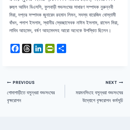
রুহুল আমিন বিএসসি, ফুলবাড়ী শুভসংঘের সাধারণ সম্পাদক নুরুন্নবী
মিয়া, দপ্তর সম্পাদক জুনায়েদ রহমান লিমন, সদস্য বায়েজিদ বোস্তামী
বাঁধন, পলাশ ইসলাম, স্থানীয় স্বেচ্ছাসেবক নাঈম ইসলাম, রাসেল মিয়া,
লাবিব আহমেদ, বর্ষণ আহমেদসহ আরো অনেকে উপস্থিত ছিলেন।
F
T
Li
Pr
S
a
hr
n
in
h
c
e
k
tF
ar
e
a
e
ri
e
b
d
dI
e
PREVIOUS
NEXT
o
s
n
n
গোদাগাড়ীতে বসুন্ধরা শুভসংঘের
ময়মনসিংহে বসুন্ধরা শুভসংঘের
বৃক্ষরোপন
উদ্যোগে বৃক্ষরোপন কর্মসূচি
o
dl
k
y