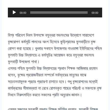
A
00:00
00:00
u
d
i
বিশ্ব পরিবেশ দিবস উপলক্ষে বসুন্ধরা শুভসংঘের উদ্যোগে সারাদেশে
o
বৃক্ষরোপণ কর্মসূচি পালনের অংশ হিসেবে কুড়িগ্রামের ফুলবাড়ীতে বৃক্ষ
P
রোপণ করা হয়েছে। বুধবার সকালে উপজেলার নাওডাঙ্গা ইউনিয়নের পশ্চিম
l
ফুলমতি উচ্চ বিদ্যালয়ে এ কর্মসূচির আয়োজন করে বসুন্ধরা শুভসংঘ
a
ফুলবাড়ী উপজেলা শাখা।
y
এসময় পশ্চিম ফুলমতি উচ্চ বিদ্যালয়ের প্রধান শিক্ষক আজিজার রহমান
e
বলেন, বৃক্ষের প্রয়োজনীয়তা সম্পর্কে সর্বস্তরের মানুষের মাঝে
r
সচেতনতামূলক প্রচার প্রচারণা চালাতে হবে। শুধু বৃক্ষরোপনের মধ্যেই
কার্যক্রমের সীমাবদ্ধতা না রেখে রোপনকৃত গাছের পরিচর্যা ও সকলকে বৃক্ষ
নিধনে নিরুৎসাহিত করতে সকলের প্রতি অনুরোধ জানান।
এসময় স্কুলের সহকারী প্রধান শিক্ষক মতিউর রহমান, সহকারী শিক্ষক