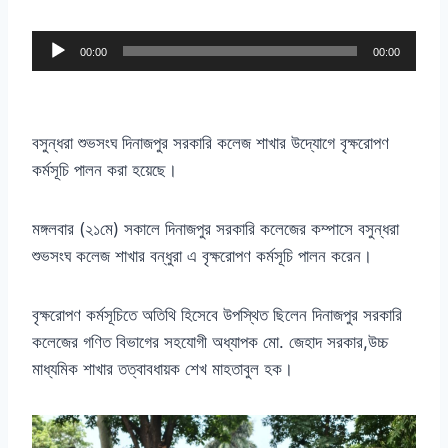
A
00:00
00:00
u
d
i
বসুন্ধরা শুভসংঘ দিনাজপুর সরকারি কলেজ শাখার উদ্যোগে বৃক্ষরোপণ
o
কর্মসূচি পালন করা হয়েছে।
P
l
মঙ্গলবার
(
২১মে
)
সকালে দিনাজপুর সরকারি কলেজের কম্পাসে বসুন্ধরা
a
শুভসংঘ কলেজ শাখার বন্ধুরা এ বৃক্ষরোপণ কর্মসূচি পালন করেন।
y
e
r
বৃক্ষরোপণ কর্মসূচিতে অতিথি হিসেবে উপস্থিত ছিলেন দিনাজপুর সরকারি
কলেজের গণিত বিভাগের সহযোগী অধ্যাপক মো
.
জেহাদ সরকার
,
উচ্চ
মাধ্যমিক শাখার তত্বাবধায়ক শেখ মাহতাবুল হক।