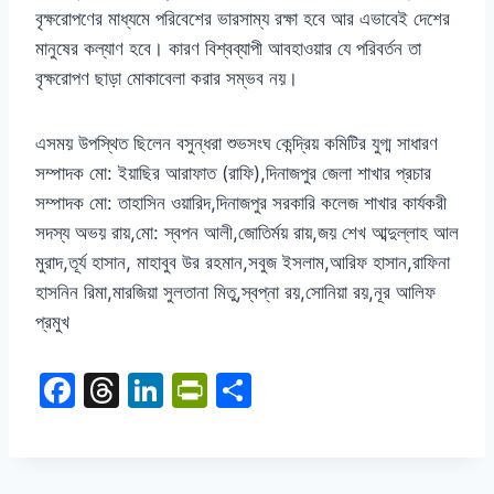
বৃক্ষরোপণের মাধ্যমে পরিবেশের ভারসাম্য রক্ষা হবে আর এভাবেই দেশের
মানুষের কল্যাণ হবে। কারণ বিশ্বব্যাপী আবহাওয়ার যে পরিবর্তন তা
বৃক্ষরোপণ ছাড়া মোকাবেলা করার সম্ভব নয়।
এসময় উপস্থিত ছিলেন বসুন্ধরা শুভসংঘ কেন্দ্রিয় কমিটির যুগ্ম সাধারণ
সম্পাদক মো
:
ইয়াছির আরাফাত
(
রাফি
),
দিনাজপুর জেলা শাখার প্রচার
সম্পাদক মো
:
তাহাসিন ওয়ারিদ
,
দিনাজপুর সরকারি কলেজ শাখার কার্যকরী
সদস্য অভয় রায়
,
মো
:
স্বপন আলী
,
জোতির্ময় রায়
,
জয় শেখ আব্দুল্লাহ আল
মুরাদ
,
তূর্য হাসান
,
মাহাবুব উর রহমান
,
সবুজ ইসলাম
,
আরিফ হাসান
,
রাফিনা
হাসনিন রিমা
,
মারজিয়া সুলতানা মিতু
,
স্বপ্না রয়
,
সোনিয়া রয়
,
নূর আলিফ
প্রমুখ
F
T
Li
Pr
S
a
hr
n
in
h
c
e
k
tF
ar