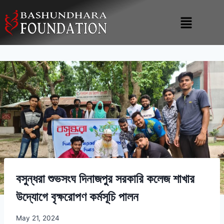
বসুন্ধরা শুভসংঘ দিনাজপুর সরকারি কলেজ শাখার
উদ্যোগে বৃক্ষরোপণ কর্মসূচি পালন
May 21, 2024