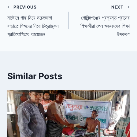
e
a
e
ri
e
b
d
dI
e
PREVIOUS
NEXT
o
s
n
n
নাটোরে গাছ নিয়ে সচেতনতা
গোবিন্দগঞ্জের প্রত্যন্ত গ্রামের
বাড়াতে শিশুদের নিয়ে চিত্রাঙ্কন
শিক্ষার্থীরা পেল শুভসংঘের শিক্ষা
o
dl
প্রতিযোগিতার আয়োজন
উপকরণ
k
y
Similar Posts