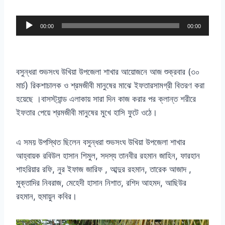
A
00:00
00:00
u
d
i
বসুন্ধরা শুভসংঘ উখিয়া উপজেলা শাখার আয়োজনে আজ শুক্রবার
(
৩০
o
মার্চ
)
রিকশাচালক ও শ্রমজীবী মানুষের মাঝে ইফতারসামগ্রী বিতরণ করা
P
হয়েছে
।
বাসস্ট্যান্ড এলাকায় সারা দিন কাজ করার পর ক্লান্ত শরীরে
l
ইফতার পেয়ে শ্রমজীবী মানুষের মুখে হাসি ফুটে ওঠে।
a
y
এ সময় উপস্থিত ছিলেন বসুন্ধরা শুভসংঘ উখিয়া উপজেলা শাখার
e
আহ্বায়ক রবিউল হাসান শিমুল
,
সদস্য তানবীর রহমান জাহিন
,
ফারহান
r
শাহরিয়ার রফি
,
নুর ইফাজ জারিফ
,
আব্দুর রহমান
,
তারেক আজাদ
,
মুক্তাদির নিবরাজ
,
মেহেদী হাসান নিশাত
,
রশিদ আহমদ
,
আছিউর
রহমান
,
হুমায়ুন
কবির।