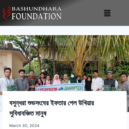
বসুন্ধরা শুভসংঘের ইফতার পেল ‍উখিয়ার
সুবিধাবঞ্চিত মানুষ
March 30, 2024