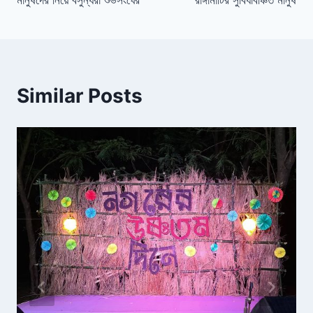
o
dl
k
y
Similar Posts