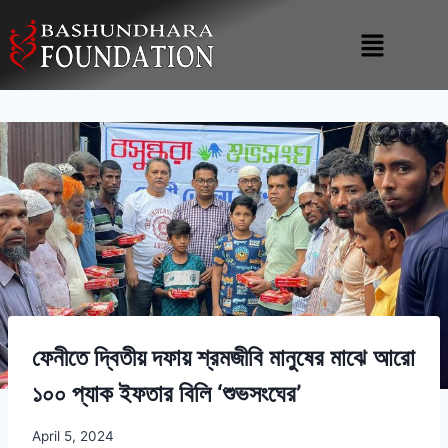
ফেনীতে দ্বিতীয় দফায় শ্রমজীবি মানুষের মাঝে আরো
১০০ প্যাক ইফতার বিলি ‘শুভসংঘের’
April 5, 2024