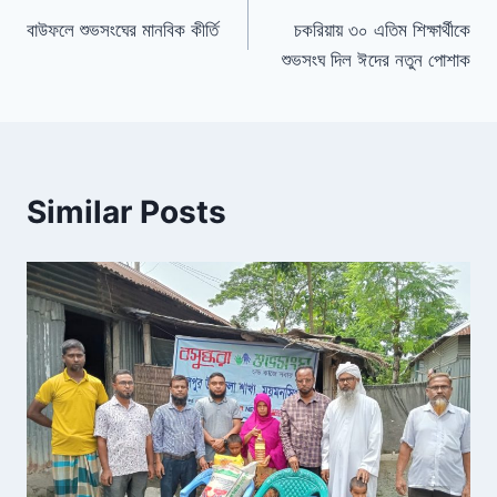
b
d
dI
e
o
s
n
n
বাউফলে শুভসংঘের মানবিক কীর্তি
চকরিয়ায় ৩০ এতিম শিক্ষার্থীকে
শুভসংঘ দিল ঈদের নতুন পোশাক
o
dl
k
y
Similar Posts