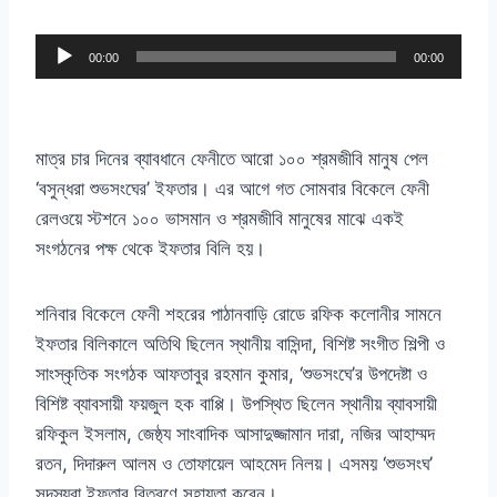
A
00:00
00:00
u
d
i
মাত্র চার দিনের ব্যাবধানে ফেনীতে আরো ১০০ শ্রমজীবি মানুষ পেল
o
‘বসুন্ধরা শুভসংঘের’ ইফতার। এর আগে গত সোমবার বিকেলে ফেনী
P
রেলওয়ে স্টশনে ১০০ ভাসমান ও শ্রমজীবি মানুষের মাঝে একই
l
সংগঠনের পক্ষ থেকে ইফতার বিলি হয়।
a
y
শনিবার বিকেলে ফেনী শহরের পাঠানবাড়ি রোডে রফিক কলোনীর সামনে
e
ইফতার বিলিকালে অতিথি ছিলেন স্থানীয় বাসিন্দা, বিশিষ্ট সংগীত শিল্পী ও
r
সাংস্কৃতিক সংগঠক আফতাবুর রহমান কুমার, ‘শুভসংঘে’র উপদেষ্টা ও
বিশিষ্ট ব্যাবসায়ী ফয়জুল হক বাপ্পি। উপস্থিত ছিলেন স্থানীয় ব্যাবসায়ী
রফিকুল ইসলাম, জেষ্ঠ্য সাংবাদিক আসাদুজ্জামান দারা, নজির আহাম্মদ
রতন, দিদারুল আলম ও তোফায়েল আহমেদ নিলয়। এসময় ‘শুভসংঘ’
সদস্যরা ইফতার বিতরণে সহায়তা করেন।