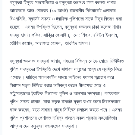
বসুন্ধরা টিস্যুর সহযোগিতায় ও বসুন্ধরা শুভসংঘ ঢাকা কলেজ শাখার
আয়োজনে আজ সোমবার
(
১৯ আগষ্ট
)
রাজধানীর নিউমার্কেট এলাকার
বিএনসিসি
,
স্কাউট সদস্য ও ট্রাফিক পুলিশদের মাঝে টিস্যু বিতরণ করা
হয়েছে। এসময় উপস্থিত ছিলেন
,
বসুন্ধরা শুভসংঘ ঢাকা কলেজ শাখার
সদস্য হাসান ফকির
,
সাব্বির হোসাইন
,
মো
:
শিহাব
,
রবিউল ইসলাম
,
তৌহিদ রহমান
,
আরাফাত হোসন
,
তাওহিদ হাসান।
বসুন্ধরা শুভসংঘ সদস্যরা জানায়
,
শহরের বিভিন্ন মোড়ে মোড়ে ডিউটিরত
পুলিশ সদস্যদের উপস্থিতি দেখে সাধারণ মানুষের মধ্যে যে স্বস্তি ফিরে
এসেছে। দায়িত্ব পালনকালীন সময়ে আইনের যথাযথ প্রয়োগ করে
নিরাপদ সড়ক নিশ্চিত করার অঙ্গিবন্ধ করেন নীলক্ষেত মোড় ও
সাইন্সল্যাবের ট্রাফিক বিভাগের পুলিশ ও আনসার সদস্যরা। কয়েকজন
পুলিশ সদস্য জানান
,
তারা সড়ক যানজট মুক্ত রাখার জন্য নিরলসভাবে
কাজ করবেন
,
যাতে সাধারণ মানুষ নির্বিঘ্নে চলাচল করতে পারে। এসময়
পুলিশ প্রশাসনের পেশাগত দায়িত্ব পালনে সকল প্রকার সহযোগিতার
আশ্বাস দেন বসুন্ধরা শুভসংঘের সদস্যরা।