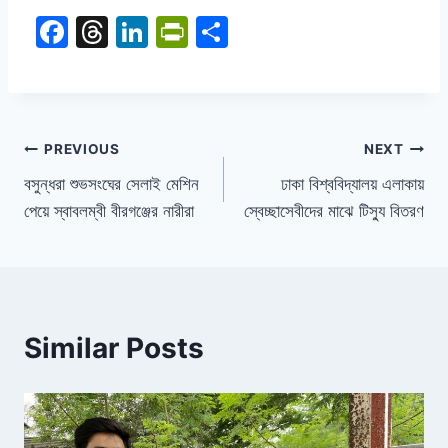
F
T
Li
Pr
S
a
hr
n
in
h
c
e
k
tF
ar
e
a
e
ri
e
b
d
dI
e
PREVIOUS
NEXT
o
s
n
n
বসুন্ধরা শুভসংঘের সেলাই মেশিন
ঢাকা বিশ্ববিদ্যালয় এলাকায়
পেয়ে স্বাবলম্বী বীরগঞ্জের নারীরা
স্বেচ্ছাসেবীদের মাঝে টিস্যু বিতরণ
o
dl
k
y
Similar Posts