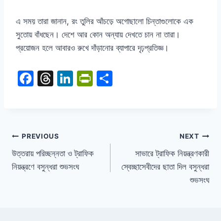
এ সময় তারা জানান
,
রং তুলির আঁচড়ে অগোছালো চিন্তাগুলোকে এক
সুতোয় বাঁধছেন। দেশে আর কোন অন্যায় দেখতে চান না তারা।
প্রয়োজন হলে আবারও রুখে দাঁড়ানোর ব্যাপারে দৃঢ়প্রতিজ্ঞ।
F
T
Li
Pr
S
a
hr
n
in
h
c
e
k
tF
ar
e
a
e
ri
e
b
d
dI
e
PREVIOUS
NEXT
o
s
n
n
উত্তরায় পরিচ্ছন্নতা ও ট্রাফিক
সাভারে ট্রাফিক নিয়ন্ত্রণকারী
নিয়ন্ত্রণে বসুন্ধরা শুভসংঘ
স্বেচ্ছাসেবীদের ছাতা দিল বসুন্ধরা
o
dl
শুভসংঘ
k
y