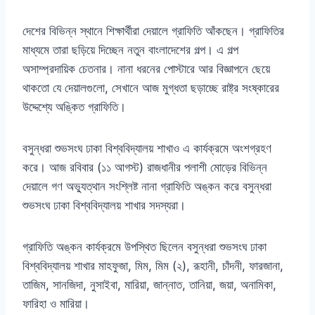
দেশের বিভিন্ন স্থানে শিক্ষার্থীরা দেয়ালে গ্রাফিতি আঁকছেন। গ্রাফিতির
মাধ্যমে তারা ছড়িয়ে দিচ্ছেন নতুন বাংলাদেশের গল্প। এ গল্প
অসাম্প্রদায়িক চেতনার। নানা ধরনের পোস্টারে আর বিজ্ঞাপনে ছেয়ে
থাকতো যে দেয়ালগুলো
,
সেখানে আজ মুগ্ধতা ছড়াচ্ছে রাষ্ট্র সংষ্কারের
উদ্দেশ্যে অঙ্কিত গ্রাফিতি।
বসুন্ধরা শুভসংঘ ঢাকা বিশ্ববিদ্যালয় শাখাও এ কার্যক্রমে অংশগ্রহণ
করে। আজ রবিবার
(
১১ আগস্ট
)
রাজধানীর পলাশী মোড়ের বিভিন্ন
দেয়ালে গণ অভ্যুত্থান সংশ্লিষ্ট নানা গ্রাফিতি অঙ্কন করে বসুন্ধরা
শুভসংঘ ঢাকা বিশ্ববিদ্যালয় শাখার সদস্যরা।
গ্রাফিতি অঙ্কন কার্যক্রমে উপস্থিত ছিলেন বসুন্ধরা শুভসংঘ ঢাকা
বিশ্ববিদ্যালয় শাখার মাহফুজা
,
মিম
,
মিম
(
২
),
রূহানী
,
চাঁদনী
,
ফারজানা
,
তাজিম
,
সানজিদা
,
নুসাইবা
,
মারিয়া
,
জান্নাত
,
তানিয়া
,
জয়া
,
অনামিকা
,
ফারিহা ও মারিয়া।