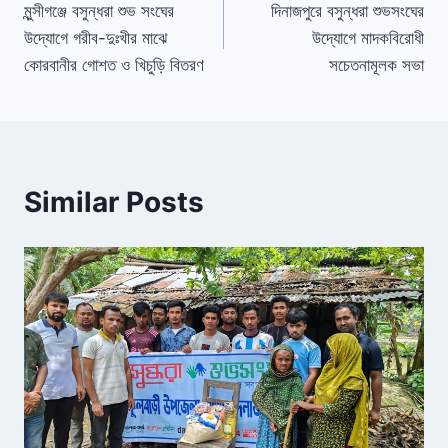
o
s
n
n
মুন্সীগঞ্জে বসুন্ধরা শুভ সংঘের
দিনাজপুরে বসুন্ধরা শুভসংঘের
উদ্যোগে গরীব-দুঃখীর মাঝে
উদ্যোগে মাদকবিরোধী
o
dl
কোরবানীর গোশত ও খিচুড়ি বিতরণ
সচেতনামূলক সভা
k
y
Similar Posts