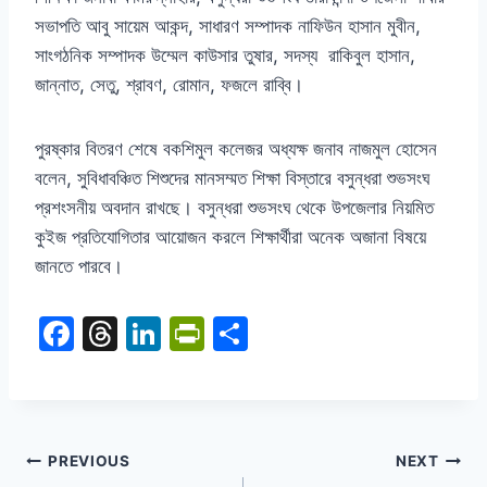
সভাপতি আবু সায়েম আকন্দ
,
সাধারণ সম্পাদক নাফিউন হাসান মুবীন
,
সাংগঠনিক সম্পাদক উম্মেল কাউসার তুষার
,
সদস্য
রাকিবুল হাসান
,
জান্নাত
,
সেতু
,
শ্রাবণ
,
রোমান
,
ফজলে রাব্বি।
পুরষ্কার বিতরণ শেষে বকশিমুল কলেজর অধ্যক্ষ জনাব নাজমুল হোসেন
বলেন
,
সুবিধাবঞ্চিত শিশুদের মানসম্মত শিক্ষা বিস্তারে বসুন্ধরা শুভসংঘ
প্রশংসনীয় অবদান রাখছে। বসুন্ধরা শুভসংঘ থেকে উপজেলার নিয়মিত
কুইজ প্রতিযোগিতার আয়োজন করলে শিক্ষার্থীরা অনেক অজানা বিষয়ে
জানতে পারবে।
F
T
Li
Pr
S
a
hr
n
in
h
c
e
k
tF
ar
e
a
e
ri
e
b
d
dI
e
PREVIOUS
NEXT