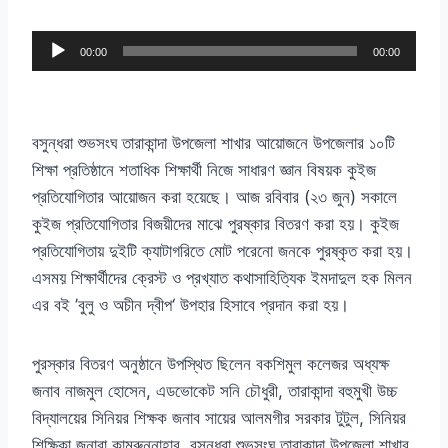
A
00:00
00:00
u
d
i
বসুন্ধরা শুভসংঘ তারাকান্দা উপজেলা শাখার আয়োজনে উপজেলার ১০টি
o
শিক্ষা প্রতিষ্ঠানে শতাধিক শিক্ষার্থী নিজে সাধারণ জ্ঞান বিষয়ক কুইজ
P
প্রতিযোগিতার আয়োজন করা হয়েছে। আজ রবিবার
(
২৩ জুন
)
সকালে
l
কুইজ প্রতিযোগিতার বিজয়ীদের মাঝে পুরষ্কার বিতরণ করা হয়। কুইজ
a
প্রতিযোগিতায় দুইটি ক্যাটাগরিতে মোট পরেনো জনকে পুরষ্কৃত করা হয়।
y
এসময় শিক্ষার্থীদের ক্রেস্ট ও প্রখ্যাত কথাসাহিত্যিক ইমদাদুল হক মিলন
e
এর বই
’
বুলু ও অচীন দ্বীপ
‘
উপহার হিসাবে প্রদান করা হয়।
r
পুরস্কার বিতরণ অনুষ্ঠানে উপস্থিত ছিলেন বকশিমুল কলেজর অধ্যক্ষ
জনাব নাজমুল হোসেন
,
এডভোকেট সনি চৌধুরী
,
তারাকান্দা বহুমুখী উচ্চ
বিদ্যালয়ের সিনিয়র শিক্ষক জনাব সায়ের আলমগীর সরকার টুটুল
,
সিনিয়র
শিক্ষিকা জনাবা কামরুন্নাহার
,
বসুন্ধরা শুভসংঘ তারাকান্দা উপজেলা শাখার