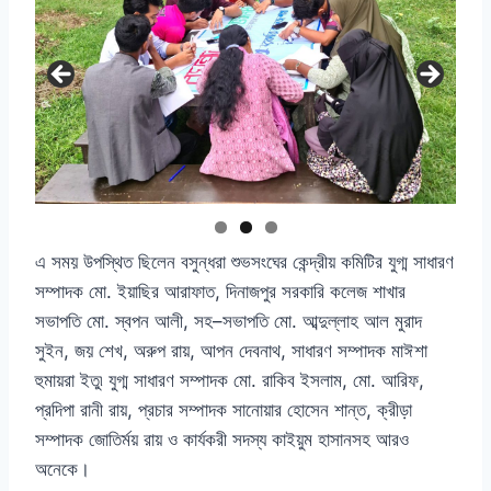
এ সময় উপস্থিত ছিলেন বসুন্ধরা শুভসংঘের কেন্দ্রীয় কমিটির যুগ্ম সাধারণ
সম্পাদক মো
.
ইয়াছির আরাফাত
,
দিনাজপুর সরকারি কলেজ শাখার
সভাপতি মো
.
স্বপন আলী
,
সহ
–
সভাপতি মো
.
আব্দুল্লাহ আল মুরাদ
সুইন
,
জয় শেখ
,
অরুপ রায়
,
আপন দেবনাথ
,
সাধারণ সম্পাদক মাঈশা
হুমায়রা ইতু৷ যুগ্ম সাধারণ সম্পাদক মো
.
রাকিব ইসলাম
,
মো
.
আরিফ
,
প্রদিপা রানী রায়
,
প্রচার সম্পাদক সানোয়ার হোসেন শান্ত
,
ক্রীড়া
সম্পাদক জোতির্ময় রায় ও কার্যকরী সদস্য কাইয়ুম হাসানসহ আরও
অনেকে।