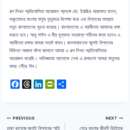
গল্প লিখন প্রতিযোগিতা আয়োজন প্রসঙ্গে মো
.
ইয়াছির আরাফাত বলেন
,
অকুতোভয় বাংলার মানুষ মৃত্যুভয় উপেক্ষা করে এক বিপ্লবের মাধ্যমে
নতুন বাংলাদেশের সূচনা করেছে। বাংলাদেশের এ স্বাধীনতা আমাদের রক্ষা
করতে হবে। আবু সাঈদ ও মীর মুগ্ধসহ অন্যান্য শহীদের জন্য হলেও এ
স্বাধীনতা রক্ষায় আমরা সচেষ্ট থাকব। জনসাধারণকে জুলাই বিপ্লবের
বিভিন্ন অজানা ঘটনা জানাতে আমরা এ গল্প লিখন প্রতিযোগিতার
আয়োজন করেছি। অভিজ্ঞতার আলোকে লেখা এ গল্পগুলো আমরা মানুষের
কাছে পৌঁছে দিব।
F
T
Li
Pr
S
a
hr
n
in
h
c
e
k
tF
ar
e
a
e
ri
e
b
d
dI
e
PREVIOUS
NEXT
ঢাকা কলেজে জুলাই বিপ্লবের স্মৃতি
শেরে বাংলার জীবনী ভিত্তিক