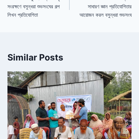
o
s
n
n
সংরক্ষণে বসুন্ধরা শুভসংঘের গল্প
সাধারণ জ্ঞান প্রতিযোগিতার
o
dl
লিখন প্রতিযোগিতা
আয়োজন করল বসুন্ধরা শুভসংঘ
k
y
Similar Posts