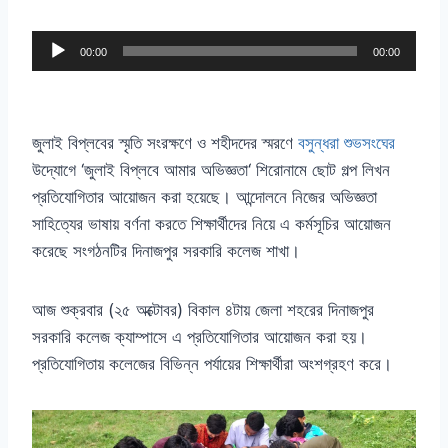
A
00:00
00:00
u
d
i
জুলাই বিপ্লবের স্মৃতি সংরক্ষণে ও শহীদদের স্মরণে
বসুন্ধরা শুভসংঘের
o
উদ্যোগে
‘
জুলাই বিপ্লবে আমার অভিজ্ঞতা
‘
শিরোনামে ছোট গল্প লিখন
P
প্রতিযোগিতার আয়োজন করা হয়েছে। আন্দোলনে নিজের অভিজ্ঞতা
l
সাহিত্যের ভাষায় বর্ণনা করতে শিক্ষার্থীদের নিয়ে এ কর্মসূচির আয়োজন
a
করেছে সংগঠনটির দিনাজপুর সরকারি কলেজ শাখা।
y
e
আজ শুক্রবার
(
২৫ অক্টোবর
)
বিকাল ৪টায় জেলা শহরের দিনাজপুর
r
সরকারি কলেজ ক্যাম্পাসে এ প্রতিযোগিতার আয়োজন করা হয়।
প্রতিযোগিতায় কলেজের বিভিন্ন পর্যায়ের শিক্ষার্থীরা অংশগ্রহণ করে।