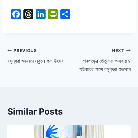
F
T
Li
Pr
S
a
hr
n
in
h
c
e
k
tF
ar
e
a
e
ri
e
b
d
dI
e
PREVIOUS
NEXT
o
s
n
n
বসুন্ধরা শুভসংঘ স্কুলে ফল উৎসব
পঞ্চগড়ের তেঁতুলিয়া অসহায় ৪
পরিবারের পাশে বসুন্ধরা শুভসংঘ
o
dl
k
y
Similar Posts