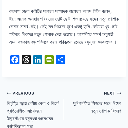
শুভসংঘ জেলা কমিটির সাধারন সম্পাদক রাশেদুল আলম লিটন বলেন,
ঈদে অনেক অসহায় পরিবারের ছোট ছোট শিশু রয়েছে যাদের নতুন পোশাক
কেনার সামর্থ নেই। সেই সব শিশুদের মুখে একটু হাসি ফোটাতে খুব ছোট
পরিসরে শিশুদের নতুন পোশাক দেয়া হয়েছে। আগামীতে সামর্থ অনুযায়ী
এমন শুভকাজ বড় পরিসরে করার পরিকল্পনা রয়েছে বসুন্ধরা শুভসংঘের ।
F
T
Li
Pr
S
a
hr
n
in
h
c
e
k
tF
ar
e
a
e
ri
e
b
d
dI
e
PREVIOUS
NEXT
o
s
n
n
বিলুপ্তি প্রায় দেশীয় খেলা ও বিতর্ক
সুবিধাবঞ্চিত শিশুদের মাঝে ঈদের
প্রতিযোগীতা আয়োজনে
নতুন পোশাক বিতরণ
o
dl
ঠাকুরগাঁওয়ে বসুন্ধরা শুভসংঘের
k
y
কর্মপরিকল্পনা সভা