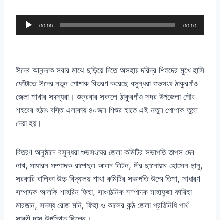
A
00:00
00:00
u
d
i
ঈদের আনন্দকে সবার মাঝে ছড়িয়ে দিতে অসহায় দরিদ্র শিশুদের মুখে হাসি
o
ফোঁটাতে ঈদের নতুন পোশাক বিতরণ করেছে বসুন্ধরা শুভসংঘ ঠাকুরগাঁও
P
জেলা শাখার সদস্যরা। শুক্রবার সকালে ঠাকুরগাঁও সদর উপজেলা পৌর
l
শহরের হঠাৎ বস্তি এলাকায় ৪০জন শিশুর হাতে এই নতুন পোশাক তুলে
a
দেয়া হয়।
y
e
বিতরণ অনুষ্ঠানে বসুন্ধরা শুভসংঘের জেলা কমিটির সভাপতি তাপস দেব
r
নাথ, সাধারন সম্পাদক রাশেদুল আলম লিটন, মীর ছানোয়ার হোসেন ছানু,
সরকারি বালিকা উচ্চ বিদ্যালয় শাখা কমিটির সভাপতি উম্মে তিশা, সাধারণ
সম্পাদক আলফি শাহরিন ফিহা, সাংগঠনিক সম্পাদক মাহাফুজা ফারিহা
মারজান, সদস্য রোজ মনি, ফিহা ও কালের কন্ঠ জেলা প্রতিনিধি পার্থ
সারথী দাস উপস্থিত ছিলেন।