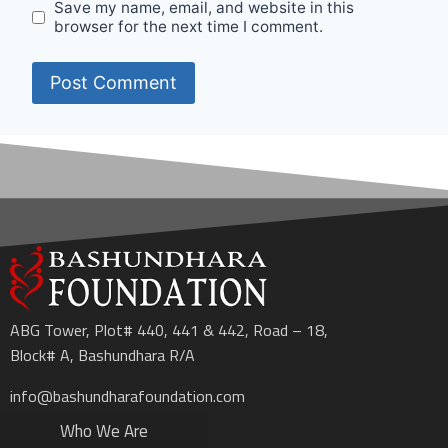
Save my name, email, and website in this
browser for the next time I comment.
ABG Tower, Plot# 440, 441 & 442, Road – 18,
Block# A, Bashundhara R/A
info@bashundharafoundation.com
Who We Are