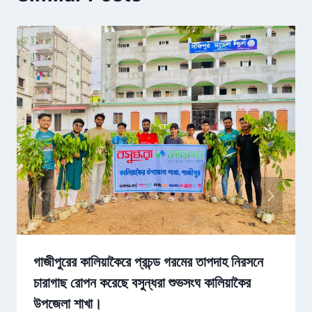
গাজীপুরের কালিয়াকৈরে প্রচন্ড গরমের তাপদাহ নিরসনে
চারাগাছ রোপন করেছে বসুন্ধরা শুভসংঘ কালিয়াকৈর
উপজেলা শাখা।