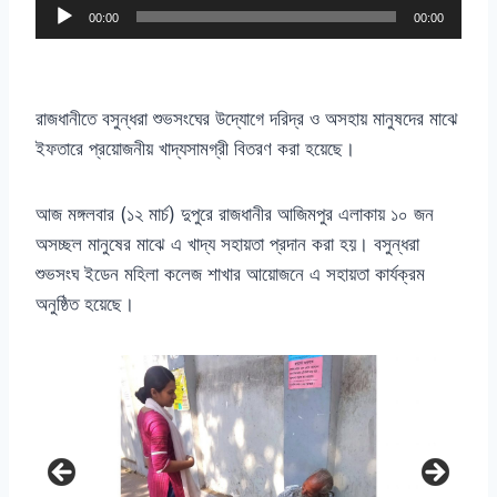
A
00:00
00:00
u
d
i
রাজধানীতে বসুন্ধরা শুভসংঘের উদ্যোগে দরিদ্র ও অসহায় মানুষদের মাঝে
o
ইফতারে প্রয়োজনীয় খাদ্যসামগ্রী বিতরণ করা হয়েছে।
P
l
আজ মঙ্গলবার (১২ মার্চ) দুপুরে রাজধানীর আজিমপুর এলাকায় ১০ জন
a
অসচ্ছল মানুষের মাঝে এ খাদ্য সহায়তা প্রদান করা হয়। বসুন্ধরা
y
শুভসংঘ ইডেন মহিলা কলেজ শাখার আয়োজনে এ সহায়তা কার্যক্রম
e
অনুষ্ঠিত হয়েছে।
r