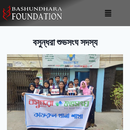
বসুন্ধরা শুভসংঘ সদস্য