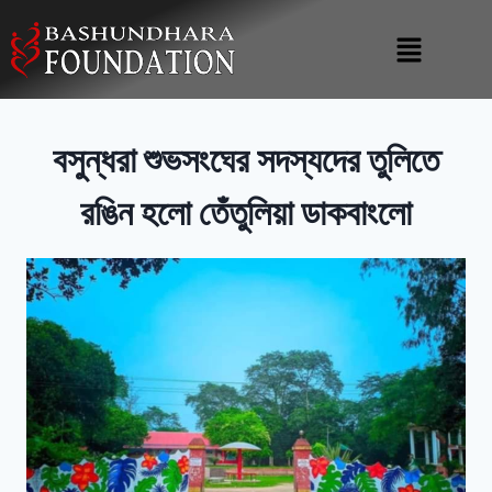
বসুন্ধরা শুভসংঘের সদস্যদের তুলিতে
রঙিন হলো তেঁতুলিয়া ডাকবাংলো