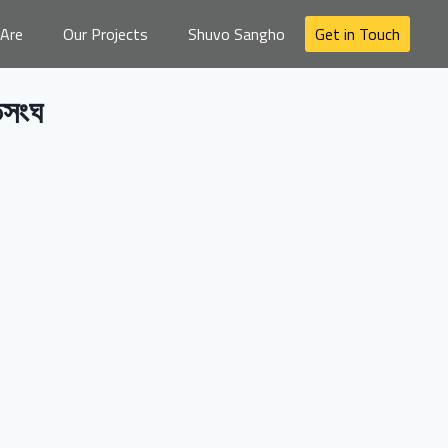
Are
Our Projects
Shuvo Sangho
Get in Touch
ভসংঘ