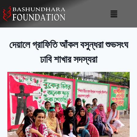
দেয়ালে গ্রাফিতি আঁকল বসুন্ধরা শুভসংঘ
ঢাবি শাখার সদস্যরা