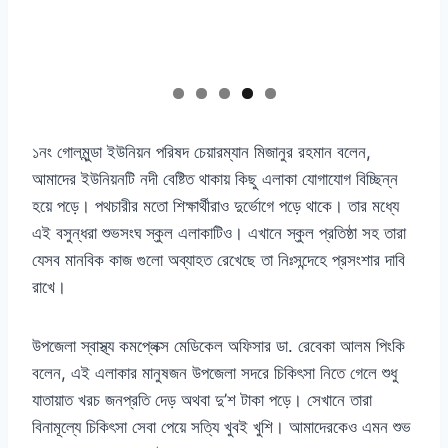
১নং গোলমুন্ডা ইউনিয়ন পরিষদ চেয়ারম্যান মিজানুর রহমান বলেন,
আমাদের ইউনিয়নটি নদী বেষ্টিত থাকায় কিছু এলাকা যোগাযোগ বিচ্ছিন্ন
হয়ে পড়ে। পথচারীর মতো শিক্ষার্থীরাও দুর্ভোগে পড়ে থাকে। তার মধ্যে
এই বসুন্ধরা শুভসংঘ স্কুল এলাকাটিও। এখানে স্কুল প্রতিষ্ঠা সহ তারা
যেসব মানবিক কাজ গুলো অব্যাহত রেখেছে তা নিঃসন্দেহে প্রসংশার দাবি
রাখে।
উপজেলা স্বাস্থ্য কমপ্লেক্স মেডিকেল অফিসার ডা. রেবেকা আলম পিংকি
বলেন, এই এলাকার মানুষজন উপজেলা সদরে চিকিৎসা নিতে গেলে শুধু
যাতায়াত খরচ জনপ্রতি দেড় অথবা দু’শ টাকা পড়ে। সেখানে তারা
বিনামূল্যে চিকিৎসা সেবা পেয়ে সত্যি খুবই খুশি। আমাদেরকেও এমন শুভ