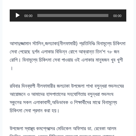
A
00:00
00:00
u
d
i
আসাদুজ্জামান স্টালিন,জলঢাকা(নীলফামারী) প্রতিনিধিঃ বিনামূল্যে চিকিৎসা
o
সেবা পেয়েছে দুর্গম এলাকার বিভিন্ন রোগে আক্রান্ত তিন’শ ৭৮ জন
P
রোগি। বিনামূল্যে চিকিৎসা সেবা পাওয়ায় ওই এলাকার মানুষজন খুব খুশী
l
।
a
y
রবিবার দিনব্যাপী নীলফামারীর জলঢাকা উপজেলা শাখা বসুন্ধরা শুভসংঘের
e
আয়োজনে ও আমাদের হাসপাতালের সহযোগিতায় বসুন্ধরা শুভসংঘ
r
স্কুলের সকল এলাকাবাসী,অভিভাবক ও শিক্ষার্থীদের মাঝে বিনামূল্যে
চিকিৎসা সেবা প্রদান করা হয়।
উপজেলা স্বাস্থ্য কমপ্লেক্সের মেডিকেল অফিসার ডা. রেবেকা আলম