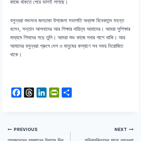
কাজে থাকতে পেরে ভালই লাগছে।
বসুন্ধরা শুভসংঘ জলঢাকা উপজেলা সভাপতি অধ্যক্ষ বিবেকানন্দ মহন্ত
বলেন, সন্তান আপনাদের আর শিক্ষার দায়িত্ব আমাদের। আমরা সুশিক্ষার
মাধ্যমে শিশুদের গড়ে তুলি। আমরা শুভ কাজে সবার পাশে থাকি। আর
আমাদের বসুন্ধরা গ্রুপে দেশ ও মানুষের কল্যাণে সব সময় নিয়োজিত
থাকে।
F
T
Li
Pr
S
a
hr
n
in
h
c
e
k
tF
ar
e
a
e
ri
e
b
d
dI
e
PREVIOUS
NEXT
অসচ্ছলদের রমজানের উপহার দিল
সুবিধাবঞ্চিতদের মাঝে বসুন্ধরা